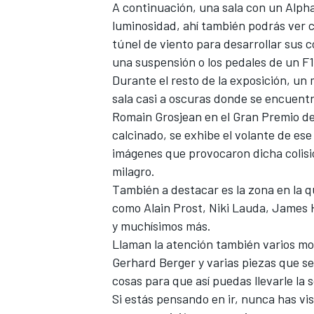
A continuación, una sala con un
Alph
luminosidad, ahí también podrás ver c
túnel de viento para desarrollar sus c
una suspensión o los pedales de un F1
Durante el resto de la exposición, un
sala casi a oscuras donde se encuent
Romain Grosjean
en el
Gran Premio d
calcinado, se exhibe el volante de es
imágenes que provocaron dicha colisió
milagro.
También a destacar es la zona en la q
como
Alain Prost
,
Niki Lauda
,
James 
y muchísimos más.
Llaman la atención también varios mo
Gerhard Berger
y varias piezas que s
cosas para que así puedas llevarle la
Si estás pensando en ir, nunca has vi