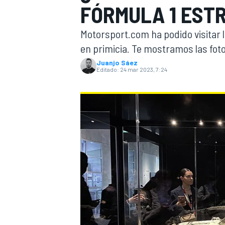
FÓRMULA 1 EST
INDYCAR
WRC
Motorsport.com ha podido visitar la 
en primicia. Te mostramos las fot
Juanjo Sáez
Editado:
24 mar 2023, 7:24
WEC
FÓRMULA E