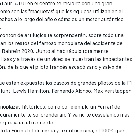
aTauri AT01
en el centro te recibirá con una gran
ómo son las "maquetas" que los equipos utilizan en el
oches a lo largo del año o cómo es un motor auténtico,
.
 montón de artilugios te sorprenderán, sobre todo una
ran los restos del famoso monoplaza del accidente de
e Bahrein 2020
. Junto al habitáculo totalmente
e Haas y a través de un vídeo se muestran las impactantes
n, de la que el piloto francés escapó sano y salvo de
ue están expuestos los cascos de grandes pilotos de la F1
Hunt
,
Lewis Hamilton
,
Fernando Alonso
,
Max Verstappen
noplazas históricos, como por ejemplo un Ferrari de
eguramente te sorprenderán. Y ya no te desvelamos más
 sorpresa en el momento.
sto la Fórmula 1 de cerca y te entusiasma, al 100% que