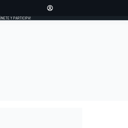
Haz que tu voz se escuche
comentando los artículos
 ÚNETE Y PARTICIPA!
INICIAR SESIÓN
EDICIÓN
ESPAÑA