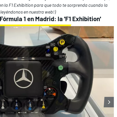
en la F1 Exhibition para que todo te sorprenda cuando la
gue leyéndonos en nuestra web!)
Fórmula 1 en Madrid: la 'F1 Exhibition'