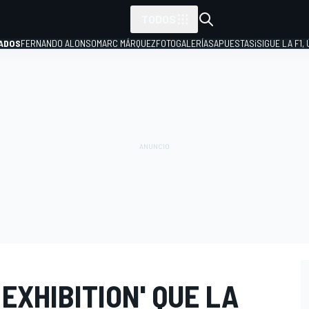
TODOS
ADOS
FERNANDO ALONSO
MARC MÁRQUEZ
FOTOGALERÍAS
APUESTAS
¡SIGUE LA F1,
P
 EXHIBITION' QUE LA