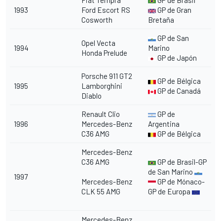
Fiat Tempra
GP de Brasil
1993
Ford Escort RS
GP de Gran
Cosworth
Bretaña
GP de San
Opel Vecta
1994
Marino
Honda Prelude
GP de Japón
Porsche 911 GT2
GP de Bélgica
1995
Lamborghini
GP de Canadá
Diablo
Renault Clio
GP de
1996
Mercedes-Benz
Argentina
C36 AMG
GP de Bélgica
Mercedes-Benz
C36 AMG
GP de Brasil-GP
de San Marino
1997
Mercedes-Benz
GP de Mónaco-
CLK 55 AMG
GP de Europa
Mercedes-Benz