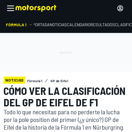
FÓRMULA 1
PORTADA
NOTICIAS
CALENDARIO
RESULTADOS
CLASIFI
NOTICIAS
Fórmula 1
GP de Eifel
CÓMO VER LA CLASIFICACIÓN
DEL GP DE EIFEL DE F1
Todo lo que necesitas para no perderte la lucha
por la pole position del primer (¿y único?) GP de
Eifel de la historia de la Fórmula 1 en Nürburgring.