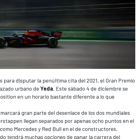
 para disputar la penúltima cita del 2021, el
Gran Premio
trazado urbano de
Yeda
. Este sábado 4 de diciembre se
position en un horario bastante diferente a lo que
da marcará gran parte del desenlace de los dos mundiales
erstappen
llegan separados por apenas ocho puntos en el
s como
Mercedes
y
Red Bull
en el de constructores.
ido tendrá muchas opciones de ganar la carrera del