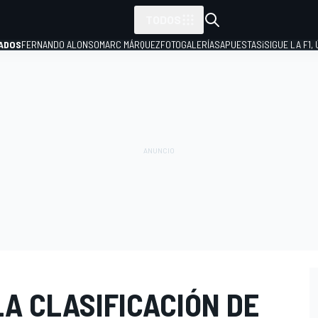
TODOS
ADOS
FERNANDO ALONSO
MARC MÁRQUEZ
FOTOGALERÍAS
APUESTAS
¡SIGUE LA F1,
P
LA CLASIFICACIÓN DE