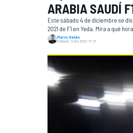
ARABIA SAUDÍ F
INDYCAR
WRC
Este sábado 4 de diciembre se disp
2021 de F1 en Yeda. Mira a qué hora
Mario Galán
Editado:
11 dic 2021, 17:21
WEC
FÓRMULA E