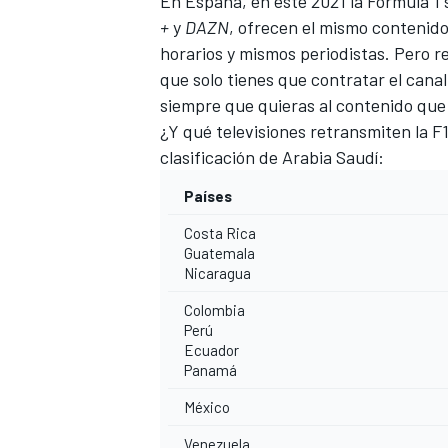
En España, en este 2021 la Fórmula 1
+
y
DAZN
, ofrecen el mismo contenid
horarios y mismos periodistas. Pero 
que solo tienes que contratar el canal
siempre que quieras al contenido que 
¿Y qué televisiones retransmiten la F
clasificación de Arabia Saudí:
Países
Costa Rica
Guatemala
Nicaragua
Colombia
Perú
Ecuador
Panamá
México
Venezuela