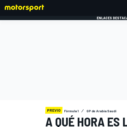
ENLACES DESTAC
FÓRMULA 1
MOTOG
PREVIO
Fórmula 1
GP de Arabia Saudí
A QUÉ HORA ES 