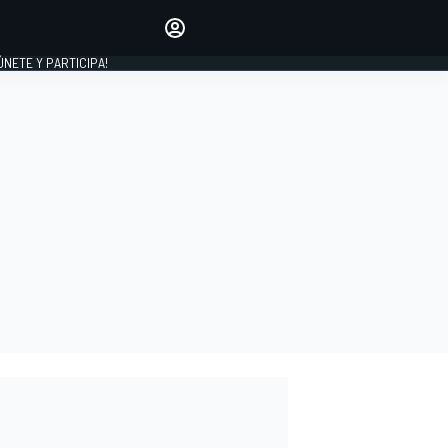
Haz que tu voz se escuche
comentando los artículos
 ÚNETE Y PARTICIPA!
INICIAR SESIÓN
EDICIÓN
ESPAÑA