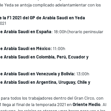
de Yeda
se antoja complicado adelantamientar con los
e la F1 2021 del GP de Arabia Saudí en Yeda
2021
 de Arabia Saudí en España
: 18:00h (horario peninsular
 de Arabia Saudí en México:
11:00h
 de Arabia Saudí en Colombia, Perú, Ecuador y
de Arabia Saudí en Venezuela y Bolivia:
13
:
00h
de Arabia Saudí en Argentina, Uruguay, Chile y
 para todos los trabajadores dentro del Gran Circo, con
 llega al final de la temporada 2021 en
Oriente Medio
. Al
octurna, los relojes se atrasan unas horas para ver a los