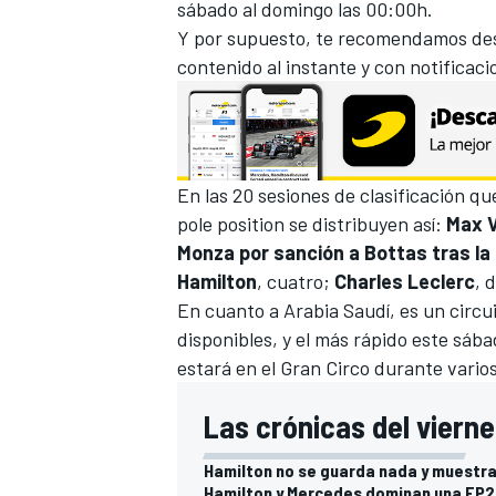
sábado al domingo las 00:00h.
Y por supuesto, te recomendamos des
contenido al instante y con notificaci
En las 20 sesiones de clasificación qu
pole position se distribuyen así:
Max V
Monza por sanción a Bottas tras la 
Hamilton
, cuatro;
Charles Leclerc
, 
En cuanto a Arabia Saudí, es un circui
disponibles, y el más rápido este sába
estará en el Gran Circo durante vario
Las crónicas del vierne
Hamilton no se guarda nada y muestra 
Hamilton y Mercedes dominan una FP2 