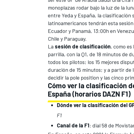
monoplazas rodar bajo la luz de la luna
entre Yeda y España, la clasificación 
latinoamericanos tendrán esta sesión 
Ecuador y Panamá, 13:00h en Venezuel
Chile y Paraguay.
La
sesión de clasificación
, como es 
parrilla, con la Q1, de 18 minutos de 
todos los pilotos; los 15 mejores disp
duración de 15 minutos; y a partir de 
decidir la pole position y las cinco prim
MÁS CATEGORÍAS
Cómo ver la clasificación d
España (horarios DAZN F1)
Dónde ver la clasificación del 
F1
Canal de la F1
: dial 58 de Movist