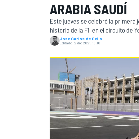
ARABIA SAUDÍ
INDYCAR
WRC
Este jueves se celebró la primera 
historia de la F1, en el circuito de
Jose Carlos de Celis
Editado:
2 dic 2021, 18:10
WEC
FÓRMULA E