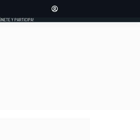
Haz que tu voz se escuche
comentando los artículos
 ÚNETE Y PARTICIPA!
INICIAR SESIÓN
EDICIÓN
ESPAÑA