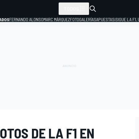
TODOS
ADOS
FERNANDO ALONSO
MARC MÁRQUEZ
FOTOGALERÍAS
APUESTAS
¡SIGUE LA F1,
P
OTOS DE LA F1 EN