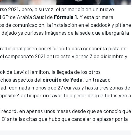
urso 2021, pero, a su vez, el primer día en un nuevo
l
GP de Arabia Saudí
de
Fórmula 1
. Y esta primera
s de comunicación, la instalación en el paddock y pitlane
a dejado ya curiosas imágenes de la sede que albergará la
adicional paseo por el circuito para conocer la pista en
del campeonato 2021 entre este viernes 3 de diciembre y
ook de
Lewis Hamilton
, la llegada de los otros
uchos aspectos del
circuito de Yeda
, un trazado
udad, con nada menos que 27 curvas y hasta tres zonas de
mposible" anticipar un favorito
a pesar de que todos ven a
o récord, en apenas unos meses desde que se conoció que
B' ante las citas que hubo que cancelar o aplazar por la