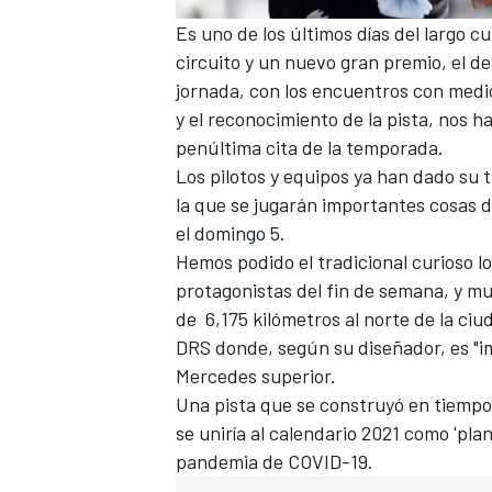
Es uno de los últimos días del largo c
circuito y un nuevo gran premio, el de
jornada, con los encuentros con medio
y el reconocimiento de la pista, nos h
penúltima cita de la temporada.
Los
pilotos
y
equipos
ya han dado su tr
la que se jugarán importantes cosas 
el domingo 5.
Hemos podido el tradicional curioso l
protagonistas del fin de semana, y m
MÁS CATEGORÍAS
de 6,175 kilómetros al norte de la ci
DRS donde,
según su diseñador, es "i
Mercedes
superior.
Una pista que se construyó en tiemp
se uniría al
calendario 2021
como 'plan 
pandemia de COVID-19.