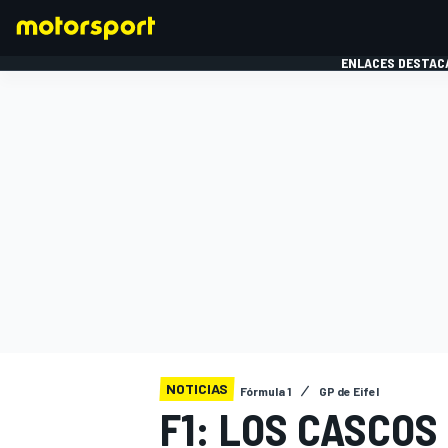
ENLACES DESTAC
FÓRMULA 1
MOTOG
NOTICIAS
Fórmula 1
GP de Eifel
F1: LOS CASCOS