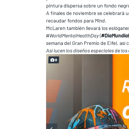
pintura dispersa sobre un fondo negro
A finales de noviembre se celebrará u
recaudar fondos para
Mind
.
McLaren
también llevará los eslógan
#
WorldMentalHealthDay
(
#DíaMundia
semana del Gran Premio de Eifel, así c
Así lucen los diseños especiales de lo
8