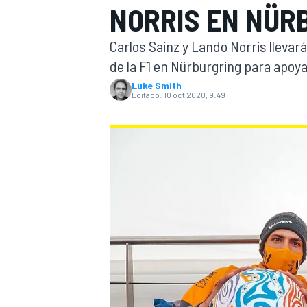
NORRIS EN NÜR
INDYCAR
WRC
Carlos Sainz y Lando Norris llevar
de la F1 en Nürburgring para apoyar
Luke Smith
Editado:
10 oct 2020, 9:49
WEC
FÓRMULA E