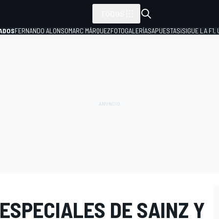
TODOS
ADOS
FERNANDO ALONSO
MARC MÁRQUEZ
FOTOGALERÍAS
APUESTAS
¡SIGUE LA F1,
P
 ESPECIALES DE SAINZ Y