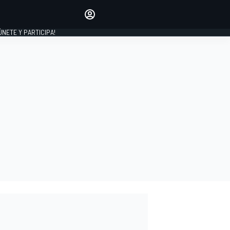
Haz que tu voz se escuche
comentando los artículos
 ÚNETE Y PARTICIPA!
INICIAR SESIÓN
EDICIÓN
ESPAÑA