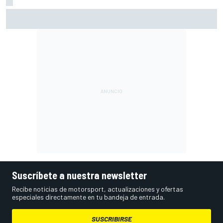
Pérez explica qué está frenando a Cadillac en la F1 2026
Suscríbete a nuestra newsletter
Recibe noticias de motorsport, actualizaciones y ofertas
especiales directamente en tu bandeja de entrada.
SUSCRIBIRSE