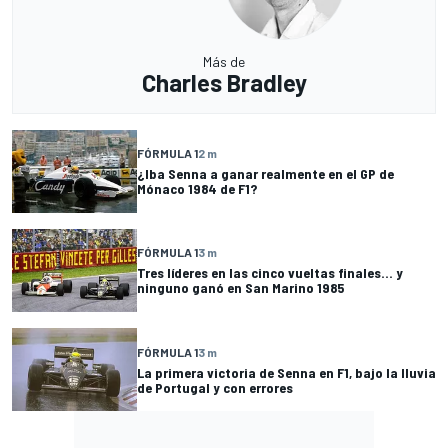
Más de
Charles Bradley
FÓRMULA 1
2 m
¿Iba Senna a ganar realmente en el GP de
Mónaco 1984 de F1?
FÓRMULA 1
3 m
Tres líderes en las cinco vueltas finales... y
ninguno ganó en San Marino 1985
FÓRMULA 1
3 m
La primera victoria de Senna en F1, bajo la lluvia
de Portugal y con errores