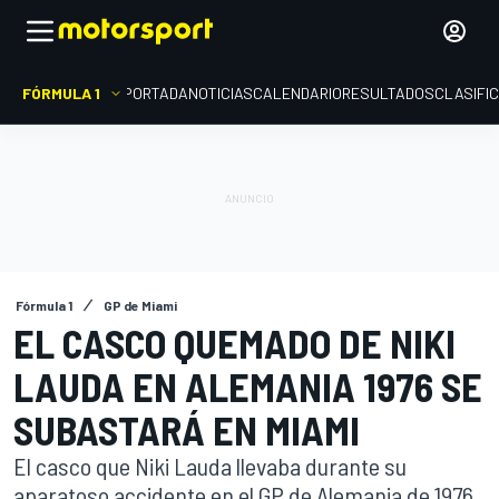
FÓRMULA 1
PORTADA
NOTICIAS
CALENDARIO
RESULTADOS
CLASIFI
Fórmula 1
GP de Miami
EL CASCO QUEMADO DE NIKI
LAUDA EN ALEMANIA 1976 SE
SUBASTARÁ EN MIAMI
El casco que Niki Lauda llevaba durante su
aparatoso accidente en el GP de Alemania de 1976