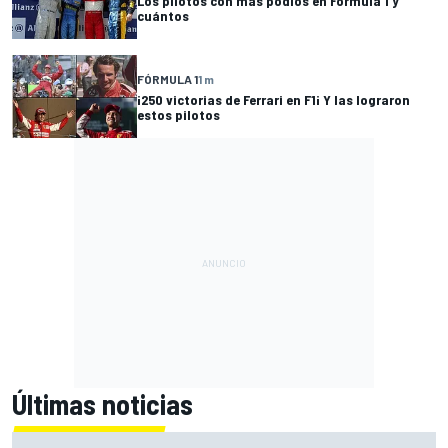
Los pilotos con más podios en Fórmula 1 y
cuántos
FÓRMULA 1
1 m
¡250 victorias de Ferrari en F1¡ Y las lograron
estos pilotos
Últimas noticias