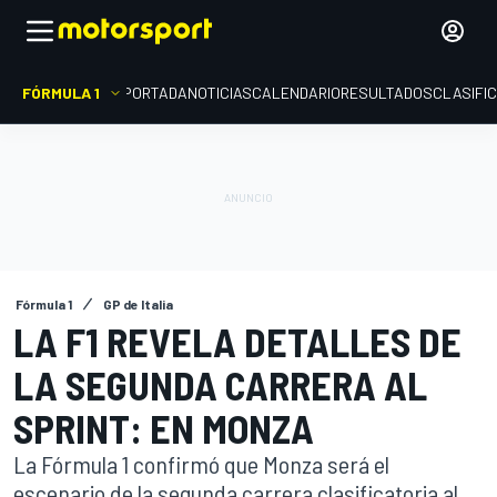
FÓRMULA 1
PORTADA
NOTICIAS
CALENDARIO
RESULTADOS
CLASIFI
Fórmula 1
GP de Italia
LA F1 REVELA DETALLES DE
LA SEGUNDA CARRERA AL
SPRINT: EN MONZA
La Fórmula 1 confirmó que Monza será el
escenario de la segunda carrera clasificatoria al