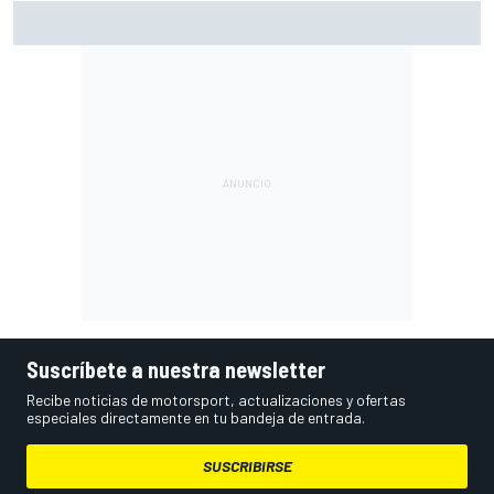
Con el Destrier, Bugatti convierte su Bolide de circuito en
una escultura sobre ruedas
Suscríbete a nuestra newsletter
Recibe noticias de motorsport, actualizaciones y ofertas
especiales directamente en tu bandeja de entrada.
SUSCRIBIRSE