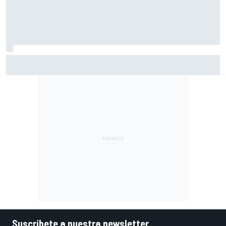
Por qué los progresos "no satisfacen" a Red Bull hasta
darle a Verstappen un coche ganador
Suscríbete a nuestra newsletter