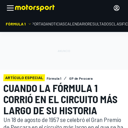
FÓRMULA 1
PORTADA
NOTICIAS
CALENDARIO
RESULTADOS
CLASIFI
ARTÍCULO ESPECIAL
Fórmula 1
GP de Pescara
CUANDO LA FÓRMULA 1
CORRIÓ EN EL CIRCUITO MÁS
LARGO DE SU HISTORIA
Un 18 de agosto de 1957 se celebró el Gran Premio
de Pescara en el circuito más largo en el que se ha