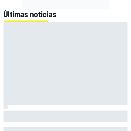
Últimas noticias
Primera mitad de año como equipo oficial: Audi mejoara a
Sauber "en todos los aspectos"