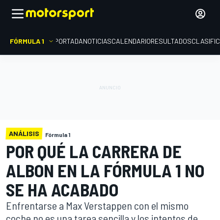
FÓRMULA 1
PORTADA
NOTICIAS
CALENDARIO
RESULTADOS
CLASIFI
ANÁLISIS
Fórmula 1
POR QUÉ LA CARRERA DE
ALBON EN LA FÓRMULA 1 NO
SE HA ACABADO
Enfrentarse a Max Verstappen con el mismo
coche no es una tarea sencilla y los intentos de