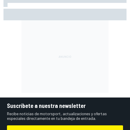
Martin: "La victoria será difícil, pero pensar en el podio
creo que es realista"
Suscríbete a nuestra newsletter
Recibe noticias de motorsport, actualizaciones y ofertas
especiales directamente en tu bandeja de entrada.