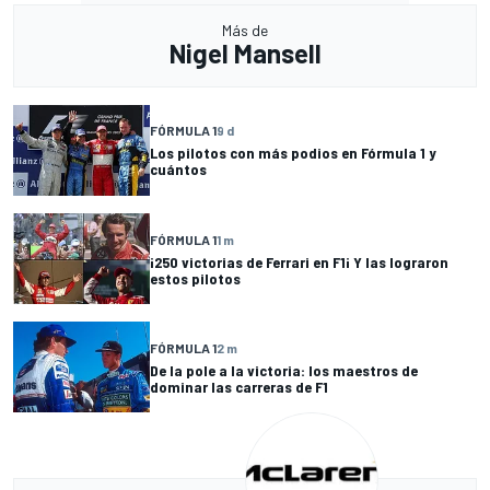
Más de
Nigel Mansell
FÓRMULA 1
9 d
Los pilotos con más podios en Fórmula 1 y
cuántos
FÓRMULA 1
1 m
¡250 victorias de Ferrari en F1¡ Y las lograron
estos pilotos
FÓRMULA 1
2 m
De la pole a la victoria: los maestros de
dominar las carreras de F1