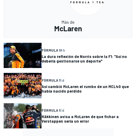
Más de
McLaren
FÓRMULA 1
8 h
La dura reflexión de Norris sobre la F1: "Así no
debería gestionarse un deporte"
FÓRMULA 1
1 d
Así cambió McLaren el rumbo de un MCL40 que
había nacido perdido
FÓRMULA 1
1 d
Häkkinen avisa a McLaren de que fichar a
Verstappen sería un error