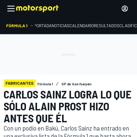
FÓRMULA 1
PORTADA
NOTICIAS
CALENDARIO
RESULTADOS
CLASIFI
FABRICANTES
Fórmula 1
GP de Azerbaiyán
CARLOS SAINZ LOGRA LO QUE
SÓLO ALAIN PROST HIZO
ANTES QUE ÉL
Con un podio en Bakú, Carlos Sainz ha entrado en
una exclusiva lista de la Fórmula 1 que hasta ahora