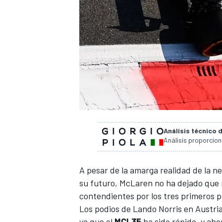
Análisis técnico 
Análisis proporcio
A pesar de la amarga realidad de la n
su futuro, McLaren
no ha dejado que n
contendientes por los
tres primeros 
Los podios de
Lando Norris
en Austri
ya que el
MCL35
ha sido rápido, y ahor