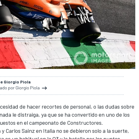
de Giorgio Piola
nado por Giorgio Piola
ecesidad de hacer recortes de personal, o las
dudas sobre
ada le distraiga, ya que se ha convertido en uno de los
puestos en el campeonato de Constructores
.
a y
Carlos Sainz en Italia
no se debieron solo a la suerte,
a es un habitual en la Q3 y la batalla por los puntos.