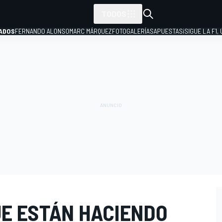
TODOS
ADOS
FERNANDO ALONSO
MARC MÁRQUEZ
FOTOGALERÍAS
APUESTAS
¡SIGUE LA F1,
P
UE ESTÁN HACIENDO