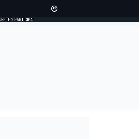
Haz que tu voz se escuche
comentando los artículos
 ÚNETE Y PARTICIPA!
INICIAR SESIÓN
EDICIÓN
ESPAÑA