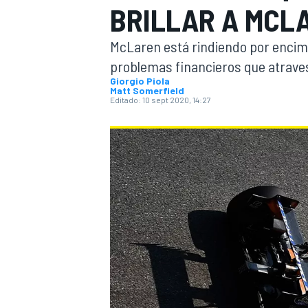
BRILLAR A MCLA
INDYCAR
WRC
McLaren está rindiendo por encima
problemas financieros que atraves
Giorgio Piola
Matt Somerfield
Editado:
10 sept 2020, 14:27
WEC
FÓRMULA E