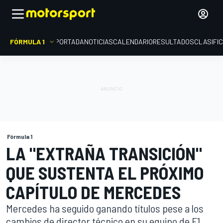
FÓRMULA 1
PORTADA
NOTICIAS
CALENDARIO
RESULTADOS
CLASIFI
Fórmula 1
LA "EXTRAÑA TRANSICIÓN"
QUE SUSTENTA EL PRÓXIMO
CAPÍTULO DE MERCEDES
Mercedes ha seguido ganando títulos pese a los
cambios de director técnico en su equipo de F1.