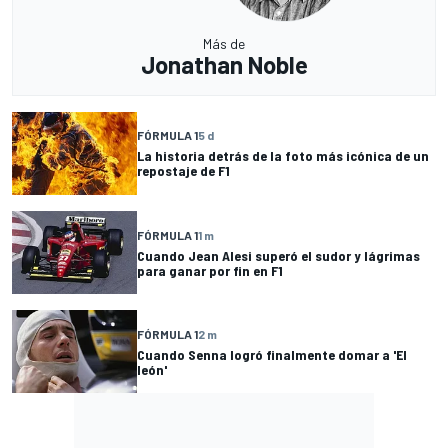
Más de
Jonathan Noble
FÓRMULA 1
5 d
La historia detrás de la foto más icónica de un
repostaje de F1
FÓRMULA 1
1 m
Cuando Jean Alesi superó el sudor y lágrimas
para ganar por fin en F1
FÓRMULA 1
2 m
Cuando Senna logró finalmente domar a 'El
león'