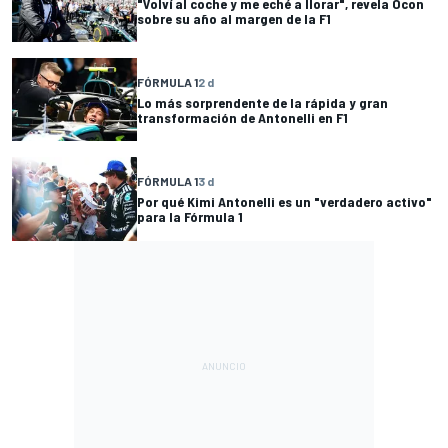
"Volví al coche y me eché a llorar", revela Ocon
sobre su año al margen de la F1
FÓRMULA 1
2 d
Lo más sorprendente de la rápida y gran
transformación de Antonelli en F1
FÓRMULA 1
3 d
Por qué Kimi Antonelli es un "verdadero activo"
para la Fórmula 1