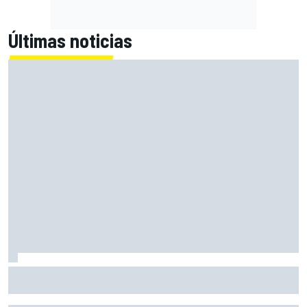
Últimas noticias
Primera mitad de año como equipo oficial: Audi mejoara a
Sauber "en todos los aspectos"