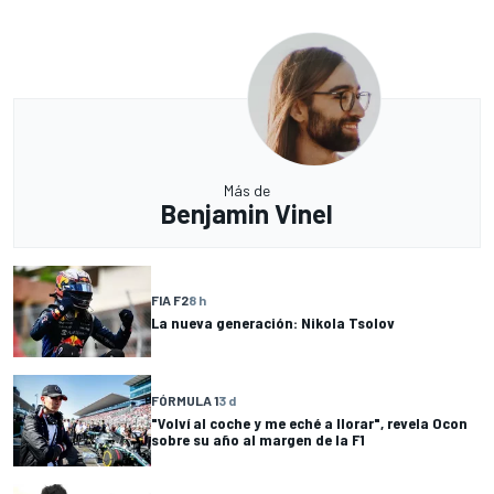
Más de
Benjamin Vinel
FIA F2
8 h
La nueva generación: Nikola Tsolov
FÓRMULA 1
3 d
"Volví al coche y me eché a llorar", revela Ocon
sobre su año al margen de la F1