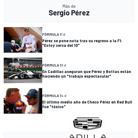
Más de
Sergio Pérez
FÓRMULA 1
1 d
Pérez se pone nota tras su regreso a la F1:
"Estoy cerca del 10"
FÓRMULA 1
3 d
En Cadillac aseguran que Pérez y Bottas están
haciendo un "trabajo espectacular"
FÓRMULA 1
4 d
El último medio año de Checo Pérez en Red Bull
fue "tóxico"