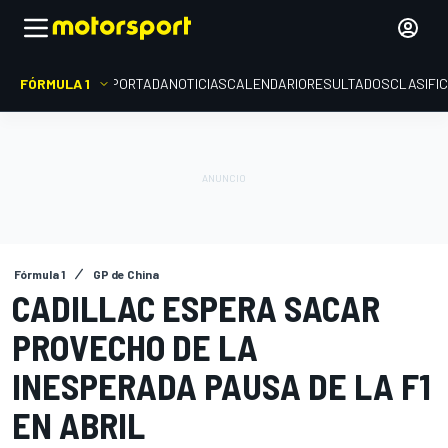
FÓRMULA 1
PORTADA
NOTICIAS
CALENDARIO
RESULTADOS
CLASIFI
Fórmula 1
GP de China
CADILLAC ESPERA SACAR
PROVECHO DE LA
INESPERADA PAUSA DE LA F1
EN ABRIL