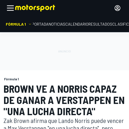
FÓRMULA 1
PORTADA
NOTICIAS
CALENDARIO
RESULTADOS
CLASIFI
Fórmula 1
BROWN VE A NORRIS CAPAZ
DE GANAR A VERSTAPPEN EN
"UNA LUCHA DIRECTA"
Zak Brown afirma que Lando Norris puede vencer
a Max Verstappen "en una lucha directa", pero