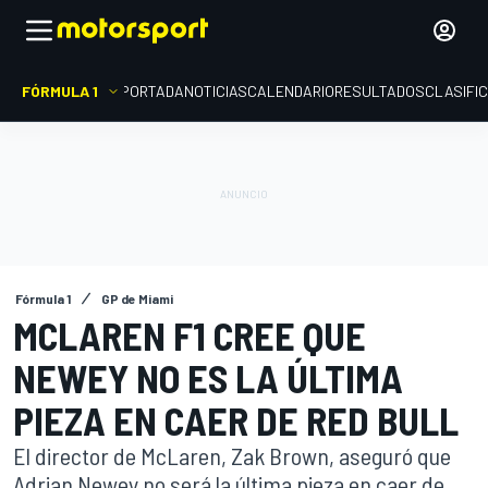
FÓRMULA 1
PORTADA
NOTICIAS
CALENDARIO
RESULTADOS
CLASIFI
Fórmula 1
GP de Miami
MCLAREN F1 CREE QUE
NEWEY NO ES LA ÚLTIMA
PIEZA EN CAER DE RED BULL
El director de McLaren, Zak Brown, aseguró que
Adrian Newey no será la última pieza en caer de