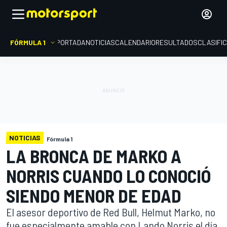
FÓRMULA 1
PORTADA
NOTICIAS
CALENDARIO
RESULTADOS
CLASIFI
NOTICIAS
Fórmula 1
LA BRONCA DE MARKO A
NORRIS CUANDO LO CONOCIÓ
SIENDO MENOR DE EDAD
El asesor deportivo de Red Bull, Helmut Marko, no
fue especialmente amable con Lando Norris el día