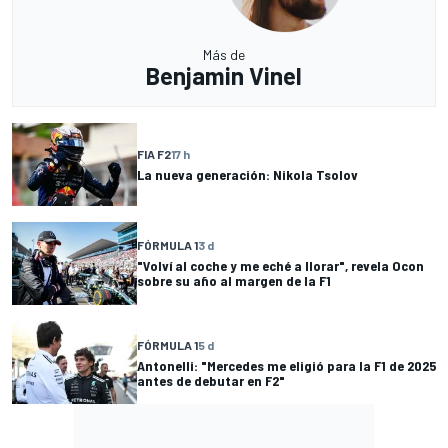
Más de
Benjamin Vinel
FIA F2
17 h
La nueva generación: Nikola Tsolov
FÓRMULA 1
3 d
"Volví al coche y me eché a llorar", revela Ocon
sobre su año al margen de la F1
FÓRMULA 1
5 d
Antonelli: "Mercedes me eligió para la F1 de 2025
antes de debutar en F2"