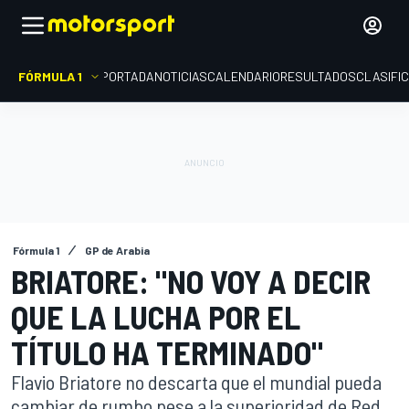
FÓRMULA 1
PORTADA
NOTICIAS
CALENDARIO
RESULTADOS
CLASIFI
Fórmula 1
GP de Arabia
BRIATORE: "NO VOY A DECIR
QUE LA LUCHA POR EL
TÍTULO HA TERMINADO"
Flavio Briatore no descarta que el mundial pueda
cambiar de rumbo pese a la superioridad de Red