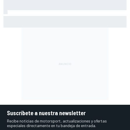
SEAT amplía la Nave A-122 con 57 nuevos coches
históricos
Suscríbete a nuestra newsletter
Recibe noticias de motorsport, actualizaciones y ofertas
especiales directamente en tu bandeja de entrada.