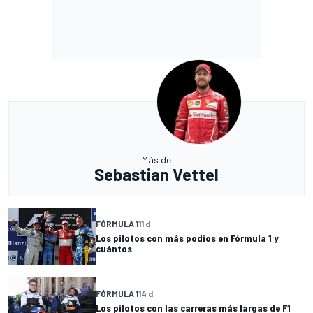
Más de
Sebastian Vettel
FÓRMULA 1
11 d
Los pilotos con más podios en Fórmula 1 y
cuántos
FÓRMULA 1
14 d
Los pilotos con las carreras más largas de F1