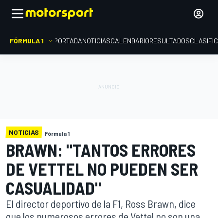
FÓRMULA 1
PORTADA
NOTICIAS
CALENDARIO
RESULTADOS
CLASIFI
NOTICIAS
Fórmula 1
BRAWN: "TANTOS ERRORES
DE VETTEL NO PUEDEN SER
CASUALIDAD"
El director deportivo de la F1, Ross Brawn, dice
que los numerosos errores de Vettel no son una