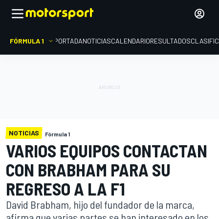
FÓRMULA 1
PORTADA
NOTICIAS
CALENDARIO
RESULTADOS
CLASIFI
NOTICIAS
Fórmula 1
VARIOS EQUIPOS CONTACTAN
CON BRABHAM PARA SU
REGRESO A LA F1
David Brabham, hijo del fundador de la marca,
afirma que varias partes se han interesado en los