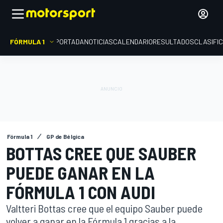
FÓRMULA 1
PORTADA
NOTICIAS
CALENDARIO
RESULTADOS
CLASIFI
Fórmula 1
GP de Bélgica
BOTTAS CREE QUE SAUBER
PUEDE GANAR EN LA
FÓRMULA 1 CON AUDI
Valtteri Bottas cree que el equipo Sauber puede
volver a ganar en la Fórmula 1 gracias a la