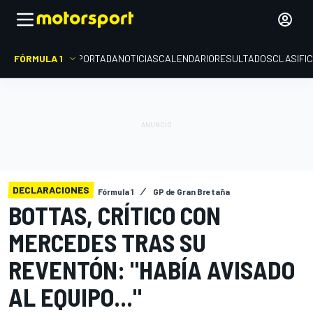
FÓRMULA 1
PORTADA
NOTICIAS
CALENDARIO
RESULTADOS
CLASIFI
DECLARACIONES
Fórmula 1
GP de Gran Bretaña
BOTTAS, CRÍTICO CON
MERCEDES TRAS SU
REVENTÓN: "HABÍA AVISADO
AL EQUIPO..."