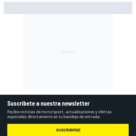
Márquez: "El año pasado marcaba la diferencia en puntos
en los que ahora voy algo peor"
Suscríbete a nuestra newsletter
Recibe noticias de motorsport, actualizaciones y ofertas
especiales directamente en tu bandeja de entrada.
SUSCRIBIRSE