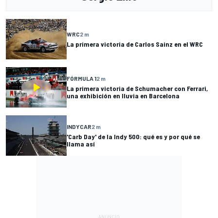
WRC
2 m
La primera victoria de Carlos Sainz en el WRC
FÓRMULA 1
2 m
La primera victoria de Schumacher con Ferrari,
una exhibición en lluvia en Barcelona
INDYCAR
2 m
'Carb Day' de la Indy 500: qué es y por qué se
llama así