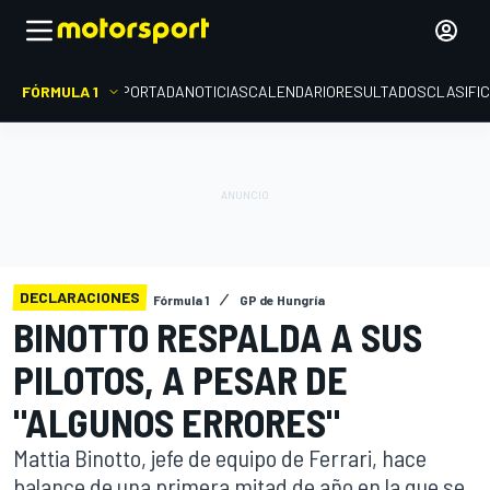
FÓRMULA 1
PORTADA
NOTICIAS
CALENDARIO
RESULTADOS
CLASIFI
DECLARACIONES
Fórmula 1
GP de Hungría
BINOTTO RESPALDA A SUS
PILOTOS, A PESAR DE
"ALGUNOS ERRORES"
Mattia Binotto, jefe de equipo de Ferrari, hace
balance de una primera mitad de año en la que se