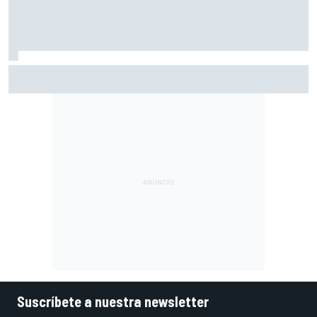
Vowles defiende el proyecto de Williams pese a sus pobres
resultados en 2026
Suscríbete a nuestra newsletter