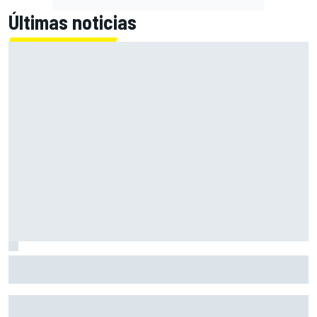
Últimas noticias
El momento en el que Stroll llegó a dejar de disfrutar de las
carreras