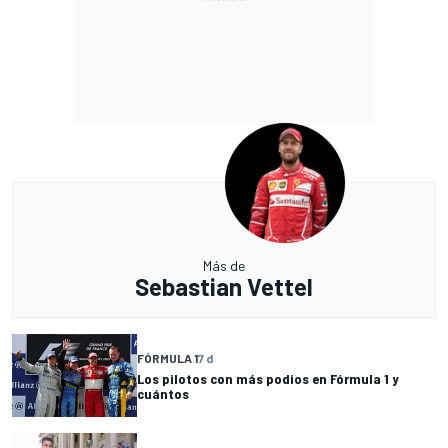
Más de
Sebastian Vettel
FÓRMULA 1
7 d
Los pilotos con más podios en Fórmula 1 y
cuántos