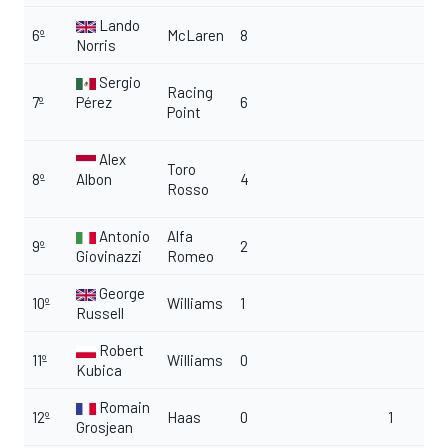
Lando
6º
McLaren
8
Norris
Sergio
Racing
7º
Pérez
6
Point
Alex
Toro
8º
Albon
4
Rosso
Antonio
Alfa
9º
2
Giovinazzi
Romeo
George
10º
Williams
1
Russell
Robert
11º
Williams
0
Kubica
Romain
12º
Haas
0
1
Grosjean