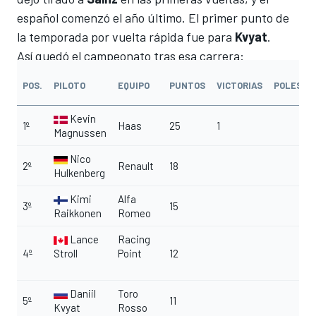
español comenzó el año último. El primer punto de
la temporada por vuelta rápida fue para
Kvyat
.
Así quedó el campeonato tras esa carrera:
POS.
PILOTO
EQUIPO
PUNTOS
VICTORIAS
POLES
Kevin
1º
Haas
25
1
Magnussen
Nico
2º
Renault
18
Hulkenberg
Kimi
Alfa
3º
15
Raikkonen
Romeo
Lance
Racing
4º
Stroll
Point
12
Daniil
Toro
5º
11
Kvyat
Rosso