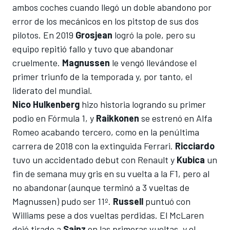
ambos coches cuando llegó un doble abandono por
error de los mecánicos en los pitstop de sus dos
pilotos. En 2019
Grosjean
logró la pole, pero su
equipo repitió fallo y tuvo que abandonar
cruelmente.
Magnussen
le vengó llevándose el
primer triunfo de la temporada y, por tanto, el
liderato del mundial.
Nico Hulkenberg
hizo historia logrando su primer
podio en Fórmula 1, y
Raikkonen
se estrenó en
Alfa
Romeo
acabando tercero, como en la penúltima
carrera de 2018 con la extinguida
Ferrari
.
Ricciardo
tuvo un accidentado debut con
Renault
y
Kubica
un
fin de semana muy gris en su vuelta a la F1, pero al
no abandonar (aunque terminó a 3 vueltas de
Magnussen) pudo ser 11º.
Russell
puntuó con
Williams
pese a dos vueltas perdidas. El
McLaren
dejó tirado a
Sainz
en las primeras vueltas, y el