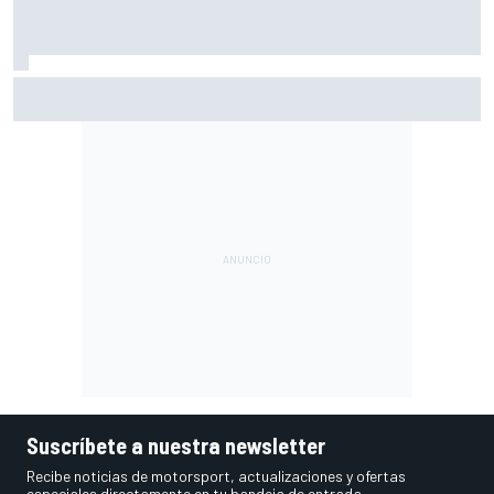
Pérez se pone nota tras su regreso a la F1: "Estoy cerca
del 10"
Suscríbete a nuestra newsletter
Recibe noticias de motorsport, actualizaciones y ofertas
especiales directamente en tu bandeja de entrada.