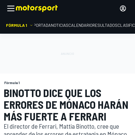
FÓRMULA 1
PORTADA
NOTICIAS
CALENDARIO
RESULTADOS
CLASIFI
Fórmula 1
BINOTTO DICE QUE LOS
ERRORES DE MÓNACO HARÁN
MÁS FUERTE A FERRARI
El director de Ferrari, Mattia Binotto, cree que
aprender de los errores de estrategia en Mónaco