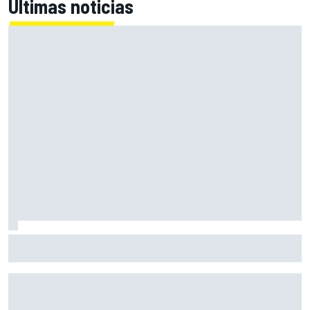
Últimas noticias
En marcha el sorteo de Ducati y Marc Márquez