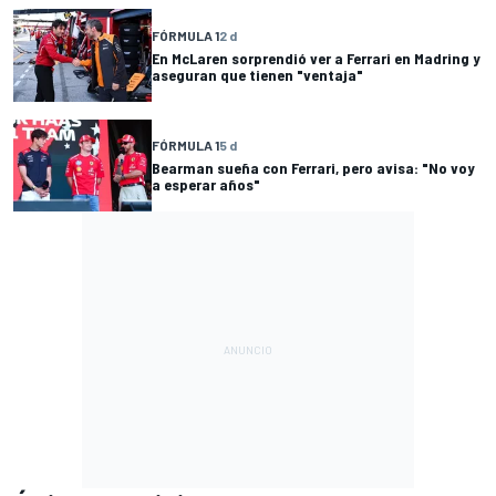
FÓRMULA 1
2 d
En McLaren sorprendió ver a Ferrari en Madring y
aseguran que tienen "ventaja"
FÓRMULA 1
5 d
Bearman sueña con Ferrari, pero avisa: "No voy
a esperar años"