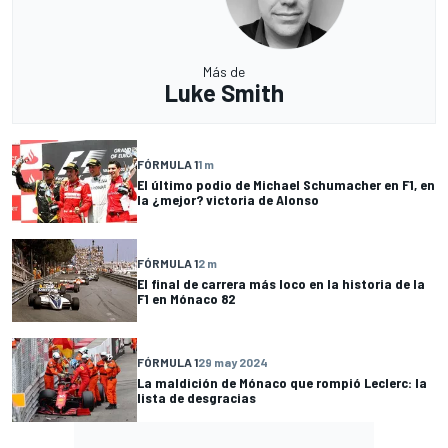
Más de
Luke Smith
FÓRMULA 1
1 m
El último podio de Michael Schumacher en F1, en
la ¿mejor? victoria de Alonso
FÓRMULA 1
2 m
El final de carrera más loco en la historia de la
F1 en Mónaco 82
FÓRMULA 1
29 may 2024
La maldición de Mónaco que rompió Leclerc: la
lista de desgracias