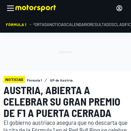
FÓRMULA 1
PORTADA
NOTICIAS
CALENDARIO
RESULTADOS
CLASIFI
NOTICIAS
Fórmula 1
GP de Austria
AUSTRIA, ABIERTA A
CELEBRAR SU GRAN PREMIO
DE F1 A PUERTA CERRADA
El gobierno austriaco asegura que no descarta que
la cita de la Fórmula 1 en el Red Bull Ring se celebre