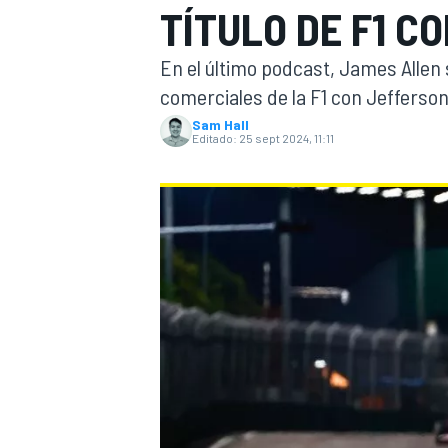
TÍTULO DE F1 C
INDYCAR
WRC
En el último podcast, James Allen 
comerciales de la F1 con Jefferson
Sam Hall
Editado:
25 sept 2024, 11:11
WEC
FÓRMULA E