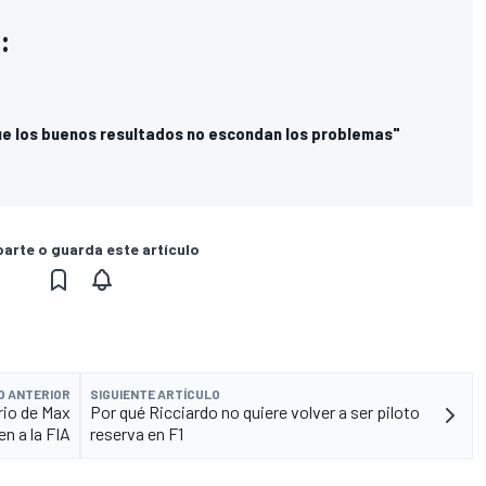
:
ue los buenos resultados no escondan los problemas"
rte o guarda este artículo
O ANTERIOR
SIGUIENTE ARTÍCULO
rio de Max
Por qué Ricciardo no quiere volver a ser piloto
n a la FIA
reserva en F1