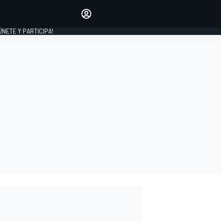
Haz que tu voz se escuche
comentando los artículos
 ÚNETE Y PARTICIPA!
INICIAR SESIÓN
EDICIÓN
ESPAÑA