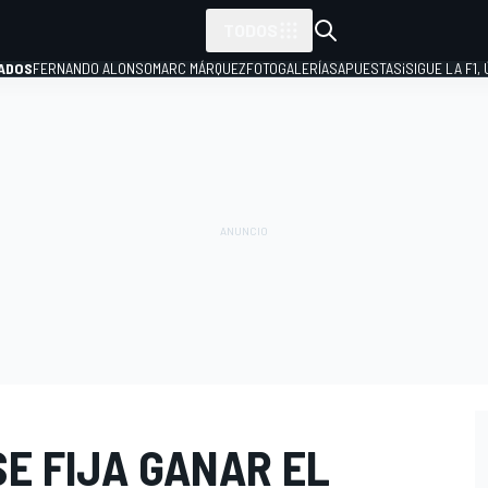
TODOS
ADOS
FERNANDO ALONSO
MARC MÁRQUEZ
FOTOGALERÍAS
APUESTAS
¡SIGUE LA F1,
P
E FIJA GANAR EL