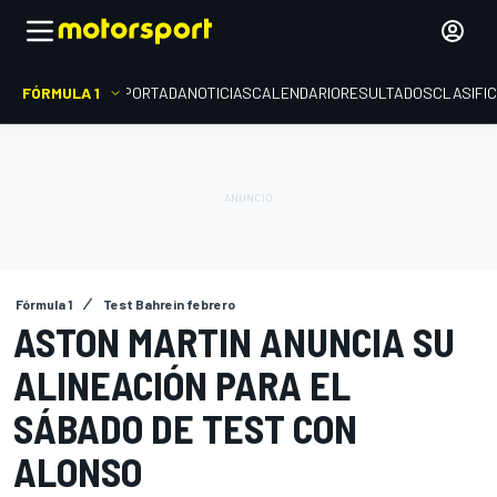
FÓRMULA 1
PORTADA
NOTICIAS
CALENDARIO
RESULTADOS
CLASIFI
Fórmula 1
Test Bahrein febrero
ASTON MARTIN ANUNCIA SU
ALINEACIÓN PARA EL
SÁBADO DE TEST CON
ALONSO