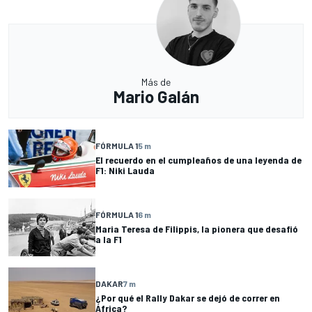
Más de
Mario Galán
FÓRMULA 1
5 m
El recuerdo en el cumpleaños de una leyenda de
F1: Niki Lauda
FÓRMULA 1
6 m
Maria Teresa de Filippis, la pionera que desafió
a la F1
DAKAR
7 m
¿Por qué el Rally Dakar se dejó de correr en
África?