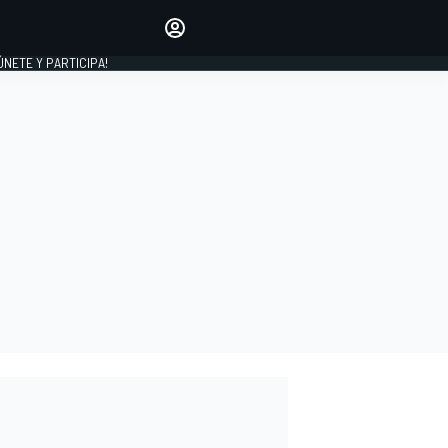
Haz que tu voz se escuche
comentando los artículos
 ÚNETE Y PARTICIPA!
INICIAR SESIÓN
EDICIÓN
ESPAÑA