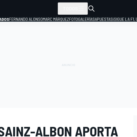
TODOS
ADOS
FERNANDO ALONSO
MARC MÁRQUEZ
FOTOGALERÍAS
APUESTAS
¡SIGUE LA F1,
P
 SAINZ-ALBON APORTA