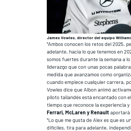
James Vowles, director del equipo Williams
"Ambos conocen los retos del 2025, p
adelante, hacia lo que tenemos en 202
somos fuertes durante la semana a lo 
liderazgo que con unas pocas palabras
medida que avanzamos como organizac
cuando empiece cualquier carrera, po
Vowles dice que Albon animó activamen
piloto tailandés está encantado con e
tiempo que reconoce la experiencia y l
Ferrari
, McLaren y Renault
aportará 
"Lo que me gusta de Alex es que es un
difíciles, tira para adelante, indepen