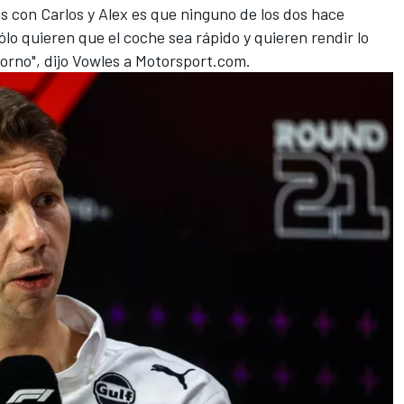
s con Carlos y Alex es que ninguno de los dos hace
sólo quieren que el coche sea rápido y quieren rendir lo
rno", dijo Vowles a
Motorsport.com
.