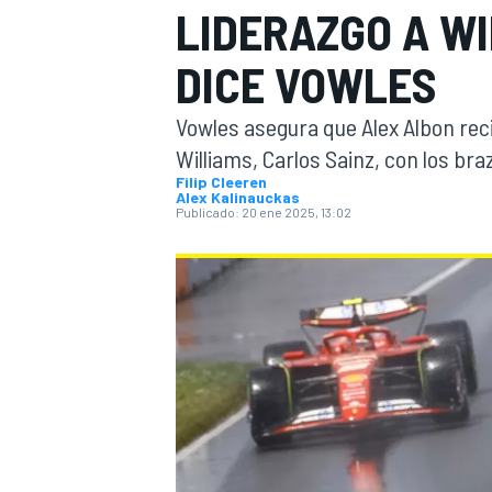
LIDERAZGO A WI
INDYCAR
WRC
DICE VOWLES
Vowles asegura que Alex Albon re
Williams, Carlos Sainz, con los bra
Filip Cleeren
Alex Kalinauckas
Publicado:
20 ene 2025, 13:02
WEC
FÓRMULA E