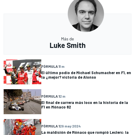
Más de
Luke Smith
FÓRMULA 1
1 m
El último podio de Michael Schumacher en F1, en
la ¿mejor? victoria de Alonso
FÓRMULA 1
2 m
El final de carrera más loco en la historia de la
F1 en Mónaco 82
FÓRMULA 1
29 may 2024
La maldición de Mónaco que rompió Leclerc: la