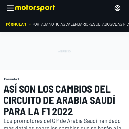
FÓRMULA 1
PORTADA
NOTICIAS
CALENDARIO
RESULTADOS
CLASIFI
Fórmula 1
ASÍ SON LOS CAMBIOS DEL
CIRCUITO DE ARABIA SAUDÍ
PARA LA F1 2022
Los promotores del GP de Arabia Saudí han dado
más detalles sobre los cambios que se harán a la