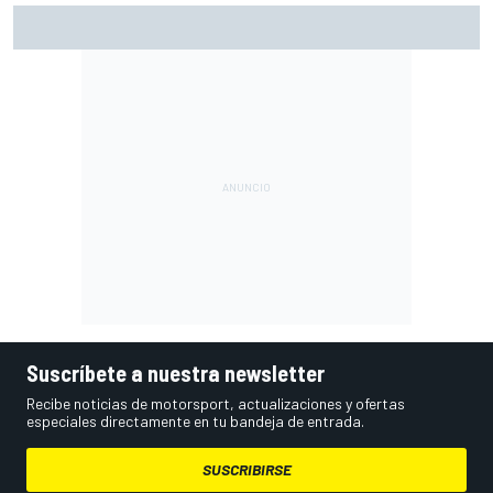
Martín: "No entiendo cómo todavía lidero el Mundial"
Suscríbete a nuestra newsletter
Recibe noticias de motorsport, actualizaciones y ofertas
especiales directamente en tu bandeja de entrada.
SUSCRIBIRSE