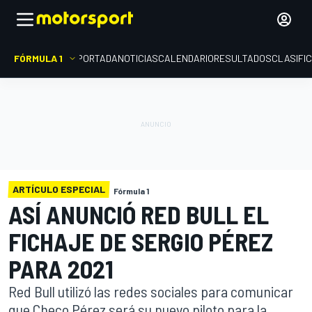
FÓRMULA 1
PORTADA
NOTICIAS
CALENDARIO
RESULTADOS
CLASIFI
ARTÍCULO ESPECIAL
Fórmula 1
ASÍ ANUNCIÓ RED BULL EL
FICHAJE DE SERGIO PÉREZ
PARA 2021
Red Bull utilizó las redes sociales para comunicar
que Checo Pérez será su nuevo piloto para la