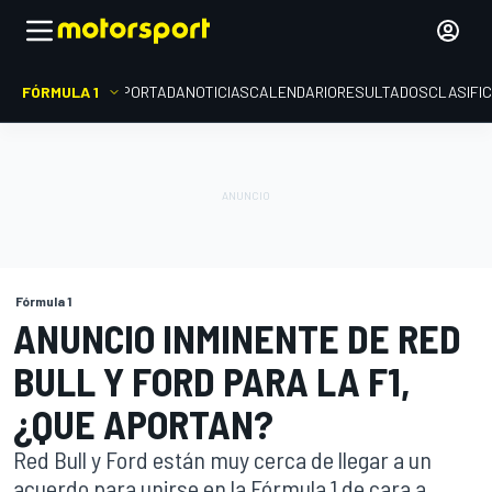
FÓRMULA 1
PORTADA
NOTICIAS
CALENDARIO
RESULTADOS
CLASIFI
Fórmula 1
ANUNCIO INMINENTE DE RED
BULL Y FORD PARA LA F1,
¿QUE APORTAN?
Red Bull y Ford están muy cerca de llegar a un
acuerdo para unirse en la Fórmula 1 de cara a