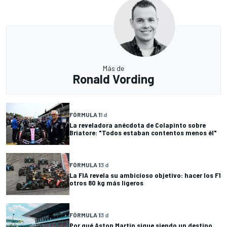
Más de
Ronald Vording
FÓRMULA 1
1 d
La reveladora anécdota de Colapinto sobre
Briatore: "Todos estaban contentos menos él"
FÓRMULA 1
3 d
La FIA revela su ambicioso objetivo: hacer los F1
otros 80 kg más ligeros
FÓRMULA 1
3 d
Por qué Aston Martin sigue siendo un destino