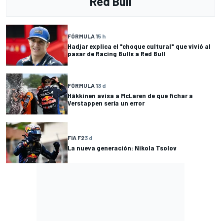
Red Bull
FÓRMULA 1
5 h
Hadjar explica el "choque cultural" que vivió al
pasar de Racing Bulls a Red Bull
FÓRMULA 1
3 d
Häkkinen avisa a McLaren de que fichar a
Verstappen sería un error
FIA F2
3 d
La nueva generación: Nikola Tsolov