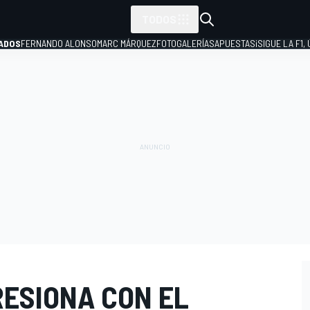
TODOS
ADOS
FERNANDO ALONSO
MARC MÁRQUEZ
FOTOGALERÍAS
APUESTAS
¡SIGUE LA F1,
P
RESIONA CON EL