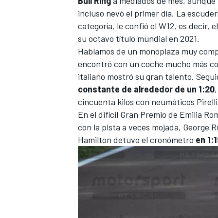
Bull Ring
a mediados de mes, aunque f
incluso nevó el primer día. La escude
categoría, le confió el W12, es decir,
su octavo título mundial en 2021.
Hablamos de un monoplaza muy competi
encontró con un coche mucho más comp
italiano mostró su gran talento. Segu
constante de alrededor de un 1:20
cincuenta kilos con neumáticos Pirelli
En el difícil
Gran Premio de Emilia Ro
con la pista a veces mojada,
George Ru
MÁS CATEGORÍAS
Hamilton
detuvo el cronómetro
en 1: