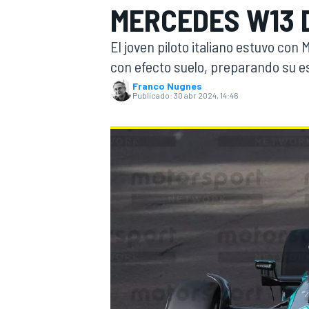
MERCEDES W13 D
INDYCAR
WRC
El joven piloto italiano estuvo co
con efecto suelo, preparando su es
Franco Nugnes
Publicado:
30 abr 2024, 14:46
WEC
FÓRMULA E