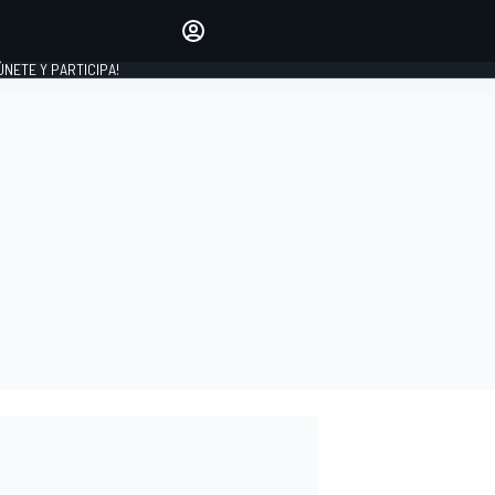
Haz que tu voz se escuche
comentando los artículos
 ÚNETE Y PARTICIPA!
INICIAR SESIÓN
EDICIÓN
ESPAÑA