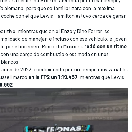
ue una sesión muy corta, afectada por el mal tiempo,
ría alemana, para que se familiarizara con la máxima
 el coche con el que Lewis Hamilton estuvo cerca de ganar
tivo, mientras que en el Enzo y Dino Ferrari se
licado de manejar, e incluso con ese vehículo, el joven
ido por el ingeniero Riccardo Musconi,
rodó con un ritmo
, con una carga de combustible estimada en unos
 blancos.
magna de 2022
, condicionado por un tiempo muy variable,
ssell
marcó
en la FP2 un 1:19.457
, mientras que
Lewis
19.992