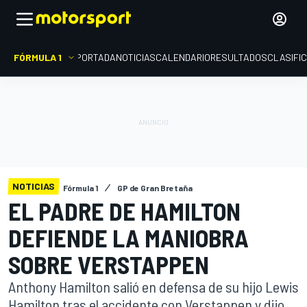
FÓRMULA 1
PORTADA
NOTICIAS
CALENDARIO
RESULTADOS
CLASIFI
NOTICIAS
Fórmula 1
GP de Gran Bretaña
EL PADRE DE HAMILTON
DEFIENDE LA MANIOBRA
SOBRE VERSTAPPEN
Anthony Hamilton salió en defensa de su hijo Lewis
Hamilton tras el accidente con Verstappen y dijo