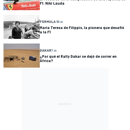
F1: Niki Lauda
FÓRMULA 1
6 m
Maria Teresa de Filippis, la pionera que desafió
a la F1
DAKAR
7 m
¿Por qué el Rally Dakar se dejó de correr en
África?