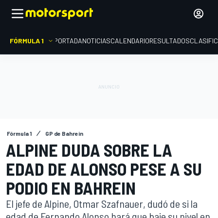
FÓRMULA 1
PORTADA
NOTICIAS
CALENDARIO
RESULTADOS
CLASIFI
Fórmula 1
GP de Bahrein
ALPINE DUDA SOBRE LA
EDAD DE ALONSO PESE A SU
PODIO EN BAHREIN
El jefe de Alpine, Otmar Szafnauer, dudó de si la
edad de Fernando Alonso hará que baje su nivel en