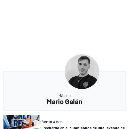
Más de
Mario Galán
FÓRMULA 1
5 m
El recuerdo en el cumpleaños de una leyenda de