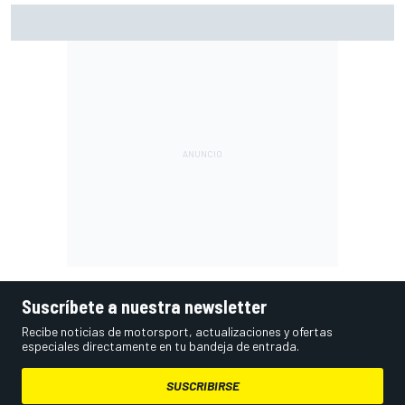
MotoGP en DIRECTO: la Práctica de Silverstone (Gran
Bretaña), con Live Timing
Suscríbete a nuestra newsletter
Recibe noticias de motorsport, actualizaciones y ofertas
especiales directamente en tu bandeja de entrada.
SUSCRIBIRSE