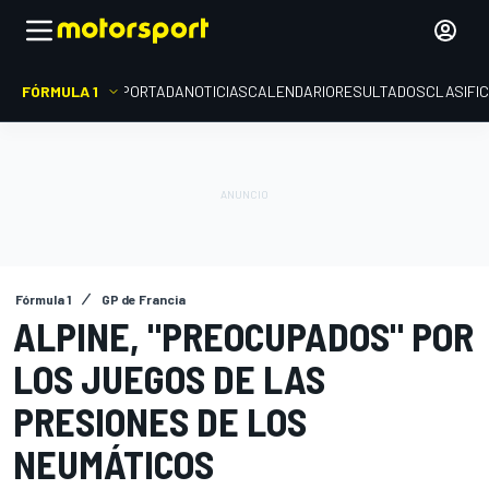
FÓRMULA 1
PORTADA
NOTICIAS
CALENDARIO
RESULTADOS
CLASIFI
Fórmula 1
GP de Francia
ALPINE, "PREOCUPADOS" POR
LOS JUEGOS DE LAS
PRESIONES DE LOS
NEUMÁTICOS