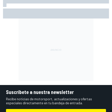
Márquez: "El año pasado marcaba la diferencia en puntos
en los que ahora voy algo peor"
Suscríbete a nuestra newsletter
Recibe noticias de motorsport, actualizaciones y ofertas
especiales directamente en tu bandeja de entrada.