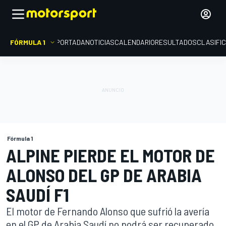
FÓRMULA 1
PORTADA
NOTICIAS
CALENDARIO
RESULTADOS
CLASIFI
Fórmula 1
ALPINE PIERDE EL MOTOR DE
ALONSO DEL GP DE ARABIA
SAUDÍ F1
El motor de Fernando Alonso que sufrió la avería
en el GP de Arabia Saudí no podrá ser recuperado