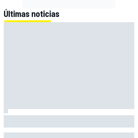
Últimas noticias
Con el Destrier, Bugatti convierte su Bolide de circuito en
una escultura sobre ruedas