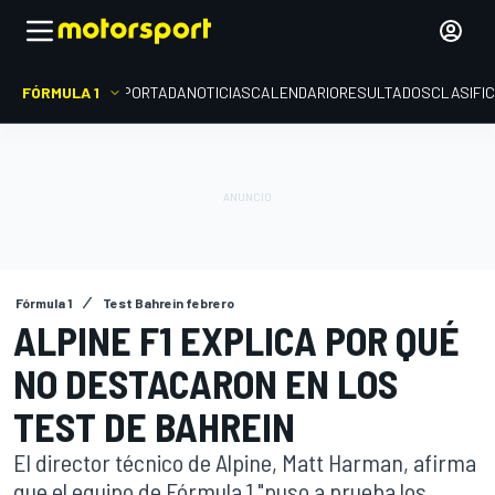
FÓRMULA 1
PORTADA
NOTICIAS
CALENDARIO
RESULTADOS
CLASIFI
Fórmula 1
Test Bahrein febrero
ALPINE F1 EXPLICA POR QUÉ
NO DESTACARON EN LOS
TEST DE BAHREIN
El director técnico de Alpine, Matt Harman, afirma
que el equipo de Fórmula 1 "puso a prueba los