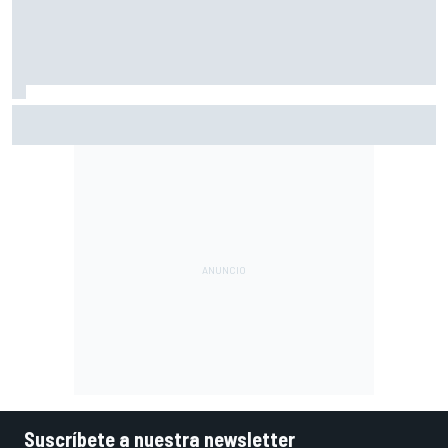
El gran dilema de Ferrari según un experto: ¿libertad a sus
pilotos o pensar ya en el Mundial?
Suscríbete a nuestra newsletter