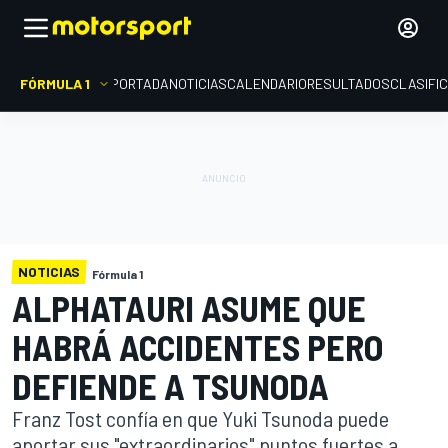
FÓRMULA 1
PORTADA
NOTICIAS
CALENDARIO
RESULTADOS
CLASIFI
NOTICIAS
Fórmula 1
ALPHATAURI ASUME QUE
HABRÁ ACCIDENTES PERO
DEFIENDE A TSUNODA
Franz Tost confía en que Yuki Tsunoda puede
aportar sus "extraordinarios" puntos fuertes a