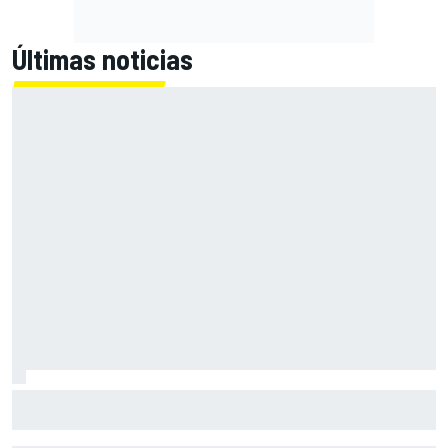
Últimas noticias
El momento en el que Stroll llegó a dejar de disfrutar de las
carreras