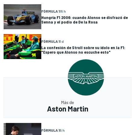
FÓRMULA 1
15 h
Hungría F1 2006: cuando Alonso se disfrazó de
Senna y el podio de De la Rosa
FÓRMULA 1
1 d
La confesión de Stroll sobre su ídolo en la F1:
"Espero que Alonso no escuche esto"
Más de
Aston Martin
FÓRMULA 1
5 h