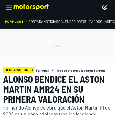
FÓRMULA 1
PORTADA
NOTICIAS
CALENDARIO
RESULTADOS
CLASIFI
DECLARACIONES
Fórmula 1
Test de pretemporada en Bahrein
ALONSO BENDICE EL ASTON
MARTIN AMR24 EN SU
PRIMERA VALORACIÓN
Fernando Alonso celebra que el Aston Martin F1 de
2024 es un paso adelante tras las lecciones