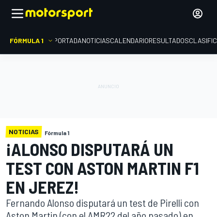
FÓRMULA 1
PORTADA
NOTICIAS
CALENDARIO
RESULTADOS
CLASIFI
NOTICIAS
Fórmula 1
¡ALONSO DISPUTARÁ UN
TEST CON ASTON MARTIN F1
EN JEREZ!
Fernando Alonso disputará un test de Pirelli con
Aston Martin (con el AMR22 del año pasado) en