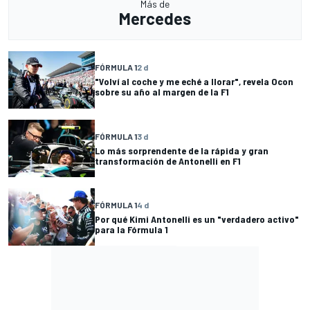
Más de
Mercedes
FÓRMULA 1
2 d
"Volví al coche y me eché a llorar", revela Ocon
sobre su año al margen de la F1
FÓRMULA 1
3 d
Lo más sorprendente de la rápida y gran
transformación de Antonelli en F1
FÓRMULA 1
4 d
Por qué Kimi Antonelli es un "verdadero activo"
para la Fórmula 1