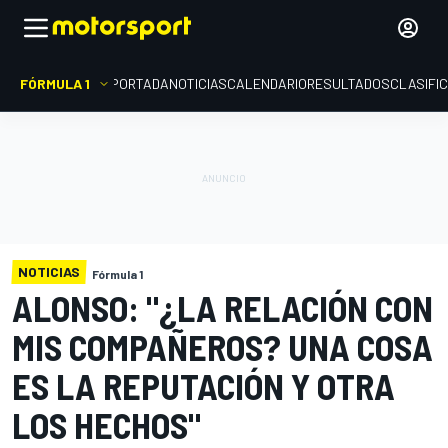
FÓRMULA 1
PORTADA
NOTICIAS
CALENDARIO
RESULTADOS
CLASIFI
NOTICIAS
Fórmula 1
ALONSO: "¿LA RELACIÓN CON
MIS COMPAÑEROS? UNA COSA
ES LA REPUTACIÓN Y OTRA
LOS HECHOS"