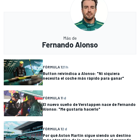
Más de
Fernando Alonso
FÓRMULA 1
21 h
Button reivindica a Alonso: "Ni siquiera
necesita el coche más rápido para ganar"
FÓRMULA 1
1 d
El nuevo sueño de Verstappen nace de Fernando
Alonso: "Me gustaría hacerlo"
FÓRMULA 1
2 d
Por qué Aston Martin sigue siendo un destino
más atractivo de lo que parece en el mercado