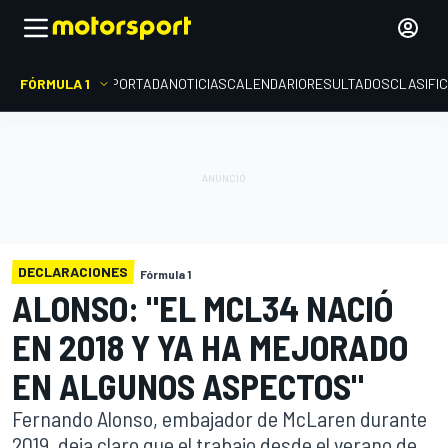
FÓRMULA 1
PORTADA
NOTICIAS
CALENDARIO
RESULTADOS
CLASIFI
DECLARACIONES
Fórmula 1
ALONSO: "EL MCL34 NACIÓ
EN 2018 Y YA HA MEJORADO
EN ALGUNOS ASPECTOS"
Fernando Alonso, embajador de McLaren durante
2019, deja claro que el trabajo desde el verano de