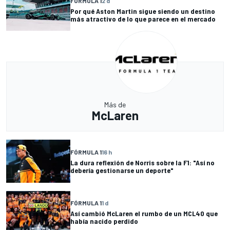
FÓRMULA 1
2 d
Por qué Aston Martin sigue siendo un destino
más atractivo de lo que parece en el mercado
Más de
McLaren
FÓRMULA 1
16 h
La dura reflexión de Norris sobre la F1: "Así no
debería gestionarse un deporte"
FÓRMULA 1
1 d
Así cambió McLaren el rumbo de un MCL40 que
había nacido perdido