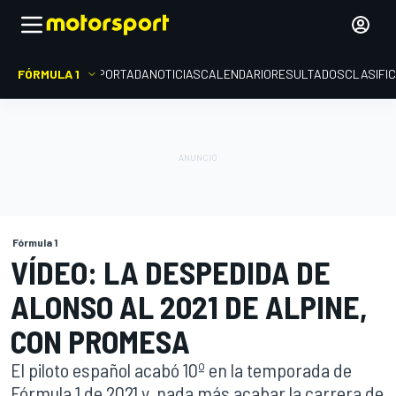
FÓRMULA 1
PORTADA
NOTICIAS
CALENDARIO
RESULTADOS
CLASIFI
Fórmula 1
VÍDEO: LA DESPEDIDA DE
ALONSO AL 2021 DE ALPINE,
CON PROMESA
El piloto español acabó 10º en la temporada de
Fórmula 1 de 2021 y, nada más acabar la carrera de