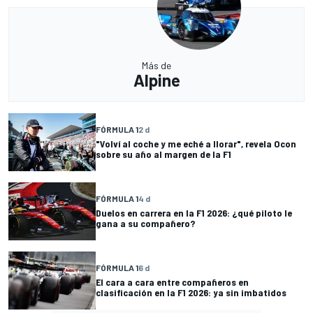
Más de
Alpine
FÓRMULA 1
2 d
"Volví al coche y me eché a llorar", revela Ocon
sobre su año al margen de la F1
FÓRMULA 1
4 d
Duelos en carrera en la F1 2026: ¿qué piloto le
gana a su compañero?
FÓRMULA 1
6 d
El cara a cara entre compañeros en
clasificación en la F1 2026: ya sin imbatidos