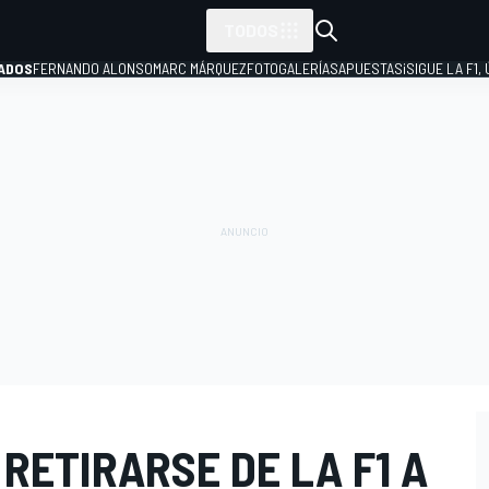
TODOS
ADOS
FERNANDO ALONSO
MARC MÁRQUEZ
FOTOGALERÍAS
APUESTAS
¡SIGUE LA F1,
P
RETIRARSE DE LA F1 A