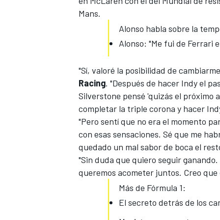
en McLaren con el del
Mundial de resi
Mans.
Alonso habla sobre la temp
Alonso: "Me fui de Ferrari 
"Sí, valoré la posibilidad de cambiarm
Racing
. "Después de hacer Indy el pa
Silverstone pensé 'quizás el próximo a
completar la
triple corona
y hacer Indy
"Pero sentí que no era el momento par
MÁS CATEGORÍAS
con esas sensaciones. Sé que me habrí
quedado un mal sabor de boca el rest
"Sin duda que quiero seguir ganando
queremos acometer juntos. Creo que e
Más de Fórmula 1:
El secreto detrás de los ca