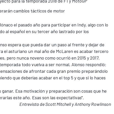
oyecto para la temporada 2018 de F1 y MotoGP
erarán cambios tácticos de motor
ónaco el pasado año para participar en Indy, algo con lo
 al español en su tercer año lastrado por los
nso espera que pueda dar un paso al frente
y dejar de
ra el asturiano un mal año de McLaren es acabar tercero
res, pero nunca noveno como ocurrió en 2015 y 2017.
 temporada todo vuelva a ser normal, Alonso respondió:
as sensaciones de afrontar cada gran premio preparándolo
abiendo que deberías acabar en el top 5 y que si lo haces
es ganar. Esa motivación y preparación son cosas que he
arlas este año. Esas son las expectativas".
Entrevista de Scott Mitchell y Anthony Rowlinson