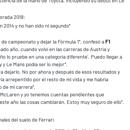
stencia de la mano de Toyota
, incluyendo su debut en Le
orada 2018:
en 2014 y no han sido ni segundo"
e de campeonato y dejar la Fórmula 1", confesó a
F1
sado año, cuando volví en las carreras de Austria y
ño lo pruebe en una categoría diferente'. Puedo llegar a
 y Le Mans podía ser lo mejor".
a dejarlo. No por ahora y después de esos resultados y
a arrepentido por el resto de mi vida y me habría
o de mi carrera".
. McLaren y yo tenemos cuentas pendientes que
ste año las cosas cambiarán. Estoy muy seguro de ello".
nales del suelo de Ferrari