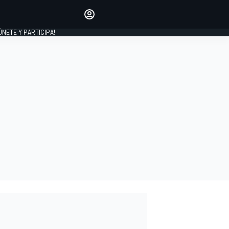
Haz que tu voz se escuche
comentando los artículos
 ÚNETE Y PARTICIPA!
INICIAR SESIÓN
EDICIÓN
ESPAÑA