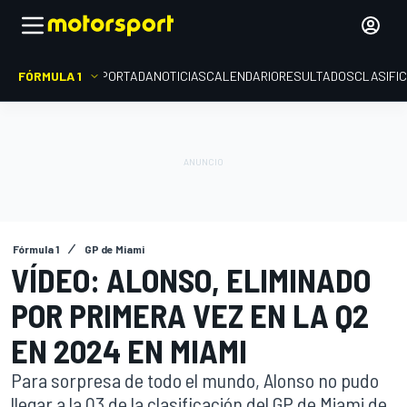
FÓRMULA 1
PORTADA
NOTICIAS
CALENDARIO
RESULTADOS
CLASIFI
Fórmula 1
GP de Miami
VÍDEO: ALONSO, ELIMINADO
POR PRIMERA VEZ EN LA Q2
EN 2024 EN MIAMI
Para sorpresa de todo el mundo, Alonso no pudo
llegar a la Q3 de la clasificación del GP de Miami de