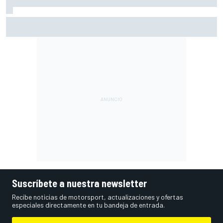
Moto2 en Silverstone – Resumen y resultados – Guevara
líder, con cinco españoles en el top 6
Suscríbete a nuestra newsletter
Recibe noticias de motorsport, actualizaciones y ofertas
especiales directamente en tu bandeja de entrada.