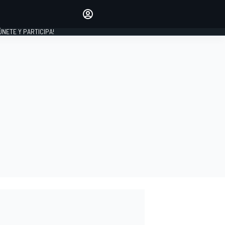
Haz que tu voz se escuche
comentando los artículos
 ÚNETE Y PARTICIPA!
INICIAR SESIÓN
EDICIÓN
ESPAÑA