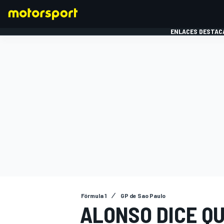
ENLACES DESTAC
FÓRMULA 1
MOTOG
Fórmula 1
GP de Sao Paulo
ALONSO DICE Q