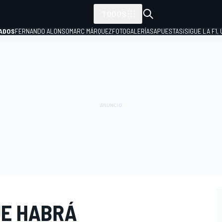
TODOS
ADOS
FERNANDO ALONSO
MARC MÁRQUEZ
FOTOGALERÍAS
APUESTAS
¡SIGUE LA F1,
P
UE HABRÁ