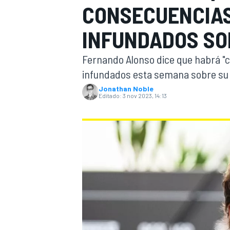
CONSECUENCIAS
INDYCAR
WRC
INFUNDADOS SOB
Fernando Alonso dice que habrá "
infundados esta semana sobre su p
Jonathan Noble
Editado:
3 nov 2023, 14:13
WEC
FÓRMULA E