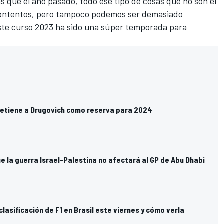
s que el año pasado, todo ese tipo de cosas que no son el
contentos, pero tampoco podemos ser demasiado
ste curso 2023 ha sido una súper temporada para
 retiene a Drugovich como reserva para 2024
e la guerra Israel-Palestina no afectará al GP de Abu Dhabi
 clasificación de F1 en Brasil este viernes y cómo verla