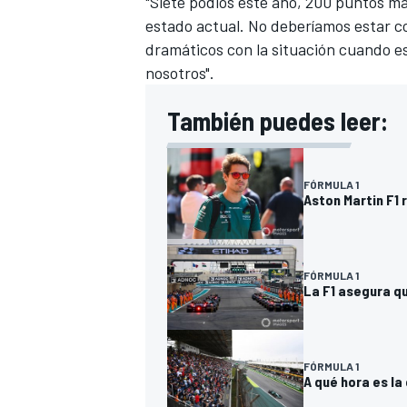
"Siete podios este año, 200 puntos má
estado actual. No deberíamos estar 
dramáticos con la situación cuando e
nosotros".
También puedes leer:
FÓRMULA 1
Aston Martin F1
FÓRMULA 1
La F1 asegura qu
FÓRMULA 1
A qué hora es la