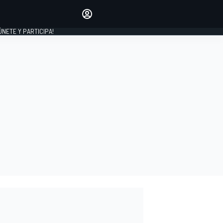
Haz que tu voz se escuche
comentando los artículos
 ÚNETE Y PARTICIPA!
INICIAR SESIÓN
EDICIÓN
ESPAÑA