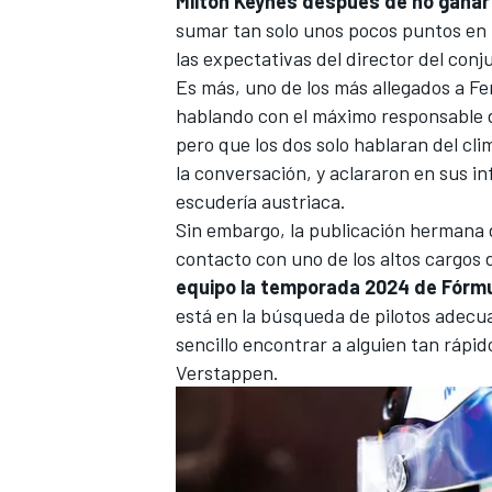
Milton Keynes después de no ganar
sumar tan solo unos pocos puntos en 
las expectativas del director del conj
Es más, uno de los más allegados a F
hablando con el máximo responsable de
pero que los dos solo hablaran del cli
la conversación, y aclararon en sus i
escudería austriaca.
Sin embargo, la publicación hermana
contacto con uno de los altos cargos 
equipo la temporada 2024 de Fórmu
MÁS CATEGORÍAS
está en la búsqueda de pilotos adecua
sencillo encontrar a alguien tan rápi
Verstappen
.