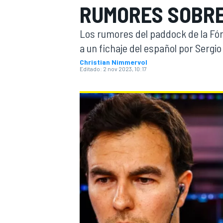
RUMORES SOBRE
INDYCAR
WRC
Los rumores del paddock de la Fór
a un fichaje del español por Sergi
Christian Nimmervol
Editado:
2 nov 2023, 10:17
WEC
FÓRMULA E