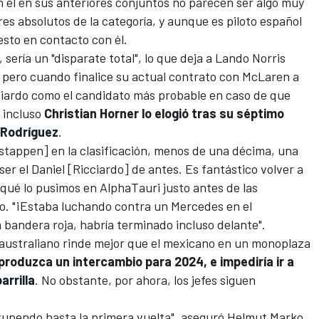
 él en sus anteriores conjuntos no parecen ser algo muy
res absolutos de la categoría, y aunque es piloto español
esto en contacto con él.
sería un "disparate total", lo que deja a
Lando Norris
o, pero cuando
finalice su actual contrato con McLaren a
ciardo
como el candidato más probable en caso de que
 incluso
Christian Horner lo elogió tras su séptimo
 Rodríguez
.
stappen] en la clasificación, menos de una décima, una
er el Daniel [Ricciardo] de antes. Es fantástico volver a
r qué lo pusimos en AlphaTauri justo antes de las
ico. "¡Estaba luchando contra un Mercedes en el
a bandera roja, habría terminado incluso delante".
l australiano rinde mejor que el mexicano en un monoplaza
roduzca un intercambio para 2024, e impediría ir a
arrilla
. No obstante, por ahora, los jefes siguen
tupendo hasta la primera vuelta", aseguró Helmut Marko