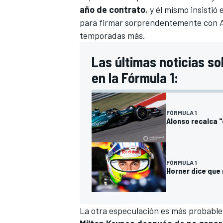
año de contrato
, y él mismo insisti
para
firmar sorprendentemente con 
temporadas más.
Las últimas noticias s
en la Fórmula 1:
FÓRMULA 1
Alonso recalca 
FÓRMULA 1
Horner dice que
La otra especulación es más probabl