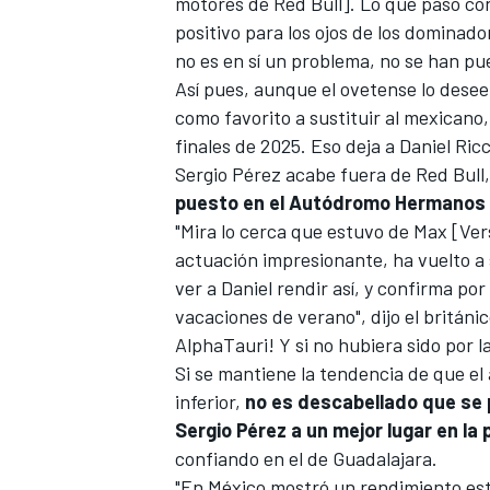
motores de Red Bull]. Lo que pasó con
positivo para los ojos de los dominado
no es en sí un problema, no se han pu
Así pues, aunque el ovetense lo desee, 
como favorito a sustituir al mexican
finales de 2025
. Eso deja a
Daniel Ric
Sergio Pérez acabe fuera de Red Bull,
puesto en el Autódromo Hermanos
"Mira lo cerca que estuvo de Max [Ver
actuación impresionante, ha vuelto a s
ver a Daniel rendir así, y confirma po
vacaciones de verano", dijo el britán
AlphaTauri! Y si no hubiera sido por l
Si se mantiene la tendencia de que e
inferior,
no es descabellado que se p
Sergio Pérez a un mejor lugar en la p
confiando en el de Guadalajara.
"En México mostró un rendimiento es