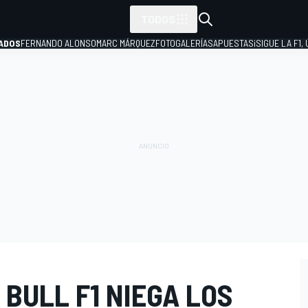
TODOS
ADOS
FERNANDO ALONSO
MARC MÁRQUEZ
FOTOGALERÍAS
APUESTAS
¡SIGUE LA F1,
P
 BULL F1 NIEGA LOS