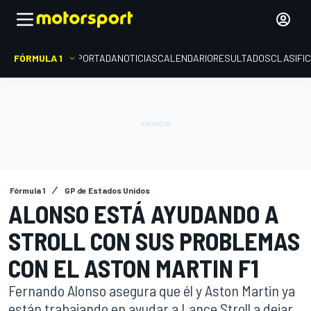
FÓRMULA 1
PORTADA
NOTICIAS
CALENDARIO
RESULTADOS
CLASIFI
Fórmula 1
GP de Estados Unidos
ALONSO ESTÁ AYUDANDO A
STROLL CON SUS PROBLEMAS
CON EL ASTON MARTIN F1
Fernando Alonso asegura que él y Aston Martin ya
están trabajando en ayudar a Lance Stroll a dejar