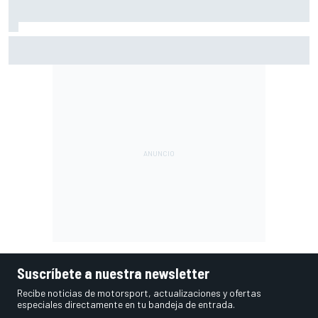
Moto3 en Silverstone - Resumen y resultados - Perrone
lidera la Práctica por solo 10 milésimas
Suscríbete a nuestra newsletter
Recibe noticias de motorsport, actualizaciones y ofertas
especiales directamente en tu bandeja de entrada.