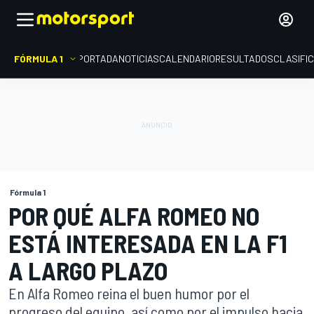
FÓRMULA 1
PORTADA
NOTICIAS
CALENDARIO
RESULTADOS
CLASIFI
Fórmula 1
POR QUÉ ALFA ROMEO NO
ESTÁ INTERESADA EN LA F1
A LARGO PLAZO
En Alfa Romeo reina el buen humor por el
progreso del equipo, así como por el impulso hacia