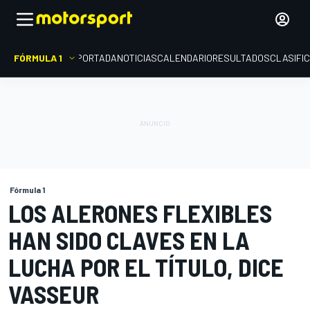
FÓRMULA 1
PORTADA
NOTICIAS
CALENDARIO
RESULTADOS
CLASIFI
Fórmula 1
LOS ALERONES FLEXIBLES
HAN SIDO CLAVES EN LA
LUCHA POR EL TÍTULO, DICE
VASSEUR